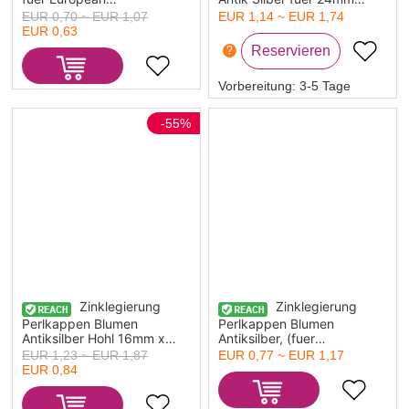
1x3mm.Verkauft eine
Perlen 18mm x 18mm 50
EUR 0,70 ~ EUR 1,07
EUR 1,14 ~ EUR 1,74
Packung mit 500
Stueck
EUR 0,63
?
Vorbereitung:
3-5 Tage
-55%
Zinklegierung
Zinklegierung
Perlkappen Blumen
Perlkappen Blumen
Antiksilber Hohl 16mm x
Antiksilber, (fuer
16mm, 20 Stueck
Perlengroesse: 10mm D.)
EUR 1,23 ~ EUR 1,87
EUR 0,77 ~ EUR 1,17
13mm x 13mm, 10 Stueck
EUR 0,84