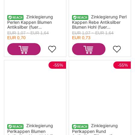
Zinklegierung
Zinklegierung Perl
Perlen Kappen Blumen
Kappen Rebe Antiksilber
Antiksilber (fuer
Blumen Hohl (fuer
Perlengroesse: 18mm D.)
Perlengroesse: 18mm D.)
EUR 1,07 ~ EUR 1,64
EUR 1,07 ~ EUR 1,64
18mm x 18mm, 10 Stueck
18mm x 16mm, 10 Stueck
EUR 0,70
EUR 0,73
-55%
-55%
Zinklegierung
Zinklegierung
Perlkappen Blumen
Perlkappen Rund