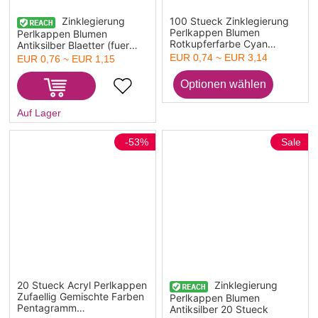
Zinklegierung
100 Stueck Zinklegierung
Perlkappen Blumen
Perlkappen Blumen
Rotkupferfarbe Cyan
Antiksilber Blaetter (fuer
Patina-Finish mit
Perlengroesse: 8mm-12mm
EUR 0,74 ~ EUR 3,14
EUR 0,76 ~ EUR 1,15
Gruenspan-Effekt
D.) 9mm x 3mm, 150
Stueck
Auf Lager
-53%
Sale
20 Stueck Acryl Perlkappen
Zinklegierung
Zufaellig Gemischte Farben
Perlkappen Blumen
Pentagramm
Antiksilber 20 Stueck