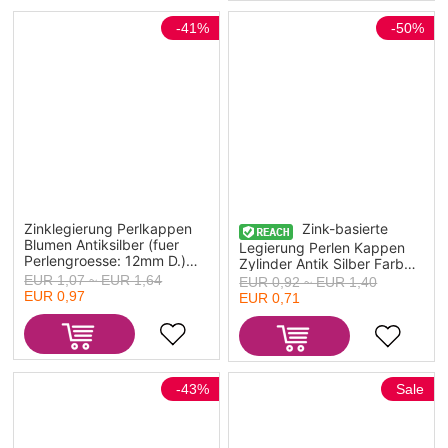
-41%
-50%
Zinklegierung Perlkappen
Zink-basierte
Blumen Antiksilber (fuer
Legierung Perlen Kappen
Perlengroesse: 12mm D.)
Zylinder Antik Silber Farbe
12mm x 12mm, 50 Stueck
(Fit Perlen Groesse: 5mm
EUR 1,07 ~ EUR 1,64
EUR 0,92 ~ EUR 1,40
Dia.) 17mm x 7mm, 10 PCs
EUR 0,97
EUR 0,71
-43%
Sale