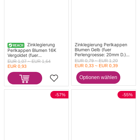
Zinklegierung
Zinklegierung Perlkappen
Blumen Gelb (fuer
Perlkappen Blumen 16K
Perlengroesse: 20mm D.)
Vergoldet (fuer
20mm x 17mm, 2 Stueck
Perlengroesse: 6mm D.)
EUR 0,79 ~ EUR 1,20
EUR 1,07 ~ EUR 1,64
6mm x 6mm, 10 Stueck
EUR 0,33 ~ EUR 0,39
EUR 0,93
-57%
-55%