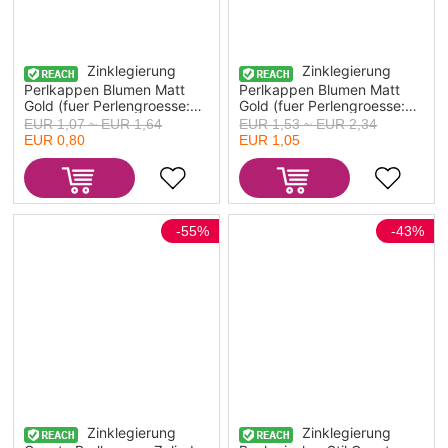
Zinklegierung
Zinklegierung
Perlkappen Blumen Matt
Perlkappen Blumen Matt
Gold (fuer Perlengroesse:
Gold (fuer Perlengroesse:
18mm D.) 14mm x 13mm,
22mm D.) 19mm x 19mm,
EUR 1,07 ~ EUR 1,64
EUR 1,53 ~ EUR 2,34
10 Stueck
10 Stueck
EUR 0,80
EUR 1,05
-55%
-43%
Zinklegierung
Zinklegierung