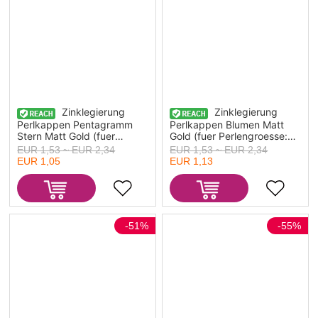
Zinklegierung
Zinklegierung
Perlkappen Pentagramm
Perlkappen Blumen Matt
Stern Matt Gold (fuer
Gold (fuer Perlengroesse:
Perlengroesse: 20mm D.)
26mm D.) 21mm x 20mm,
EUR 1,53 ~ EUR 2,34
EUR 1,53 ~ EUR 2,34
17mm x 17mm, 10 Stueck
10 Stueck
EUR 1,05
EUR 1,13
-51%
-55%