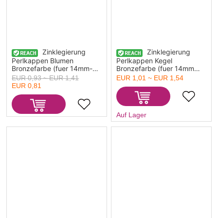
Zinklegierung
Zinklegierung
Perlkappen Blumen
Perlkappen Kegel
Bronzefarbe (fuer 14mm-
Bronzefarbe (fuer 14mm
15mm Perlen) 8mm x 3mm
Perlen) 8mm x 5mm 100
EUR 0,93 ~ EUR 1,41
EUR 1,01 ~ EUR 1,54
150 Stueck
Stueck
EUR 0,81
Auf Lager