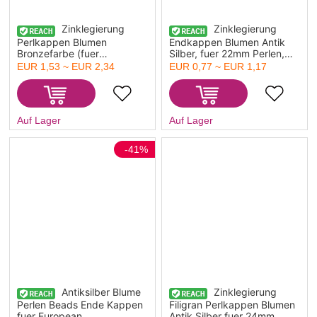
Zinklegierung
Zinklegierung
Perlkappen Blumen
Endkappen Blumen Antik
Bronzefarbe (fuer
Silber, fuer 22mm Perlen,
Perlengroesse: 10mm D.)
mit Streifen Muster, 20mm x
EUR 1,53 ~ EUR 2,34
EUR 0,77 ~ EUR 1,17
13mm x 13mm, 20 Stueck
18mm, 10 Stueck
Auf Lager
Auf Lager
-41%
Antiksilber Blume
Zinklegierung
Perlen Beads Ende Kappen
Filigran Perlkappen Blumen
fuer European
Antik Silber fuer 24mm