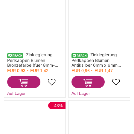
Zinklegierung
Zinklegierung
Perlkappen Blumen
Perlkappen Blumen
Bronzefarbe (fuer 8mm-
Antiksilber 6mm x 6mm
14mm Perlen) 6mm x 6mm,
300 Stueck
EUR 0,93 ~ EUR 1,42
EUR 0,96 ~ EUR 1,47
300 Stueck
Auf Lager
Auf Lager
-43%