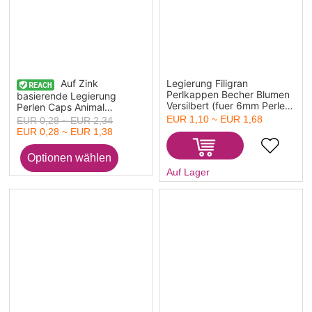
Auf Zink
Legierung Filigran
Perlkappen Becher Blumen
basierende Legierung
Versilbert (fuer 6mm Perlen)
Perlen Caps Animal
6mm x 5mm, 600 Stueck
Multicolor
EUR 1,10 ~ EUR 1,68
EUR 0,28 ~ EUR 2,34
EUR 0,28 ~ EUR 1,38
Auf Lager