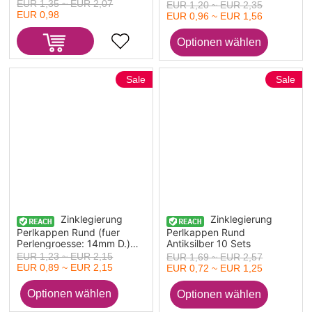
Spritzlackierung (fuer
EUR 1,35 ~ EUR 2,07
EUR 1,20 ~ EUR 2,35
Perlengroesse: 16mm D.)
EUR 0,98
EUR 0,96 ~ EUR 1,56
16mm x 8mm
Sale
Sale
Zinklegierung
Zinklegierung
Perlkappen Rund (fuer
Perlkappen Rund
Perlengroesse: 14mm D.)
Antiksilber 10 Sets
15mm x 11mm, 10 Stueck
EUR 1,23 ~ EUR 2,15
EUR 1,69 ~ EUR 2,57
EUR 0,89 ~ EUR 2,15
EUR 0,72 ~ EUR 1,25