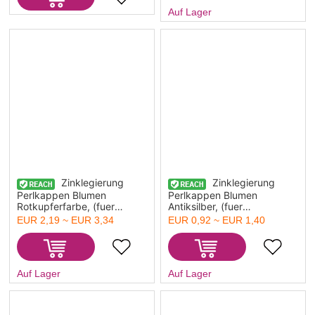
Auf Lager
Zinklegierung
Zinklegierung
Perlkappen Blumen
Perlkappen Blumen
Rotkupferfarbe, (fuer
Antiksilber, (fuer
Perlengroesse: 6mm D.)
Perlengroesse: 14mm D.)
EUR 2,19 ~ EUR 3,34
EUR 0,92 ~ EUR 1,40
6mm x 6mm, 500 Stueck
29mm x 19mm, 2 Stueck
Auf Lager
Auf Lager