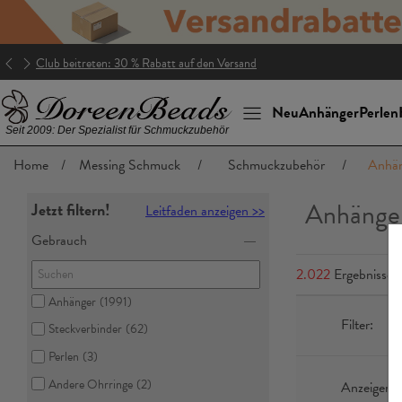
Club beitreten: 30 % Rabatt auf den Versand
Neu
Anhänger
Perlen
Seit 2009: Der Spezialist für Schmuckzubehör
Home
/
Messing Schmuck
/
Schmuckzubehör
/
Anhä
Anhänge
Jetzt filtern!
Leitfaden anzeigen >>
Gebrauch
2.022
Ergebnisse
Anhänger
(1991)
Filter:
Steckverbinder
(62)
Perlen
(3)
Andere Ohrringe
(2)
Anzeigen n