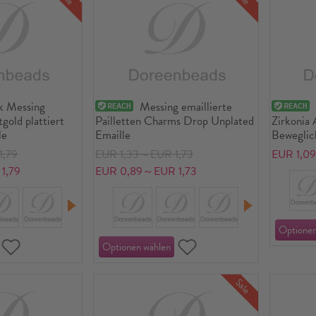
k Messing
Messing emaillierte
old plattiert
Pailletten Charms Drop Unplated
Zirkonia
le
Emaille
Beweglic
1,79
EUR 1,33～EUR 1,73
EUR 1,0
1,79
EUR 0,89～EUR 1,73
Sale