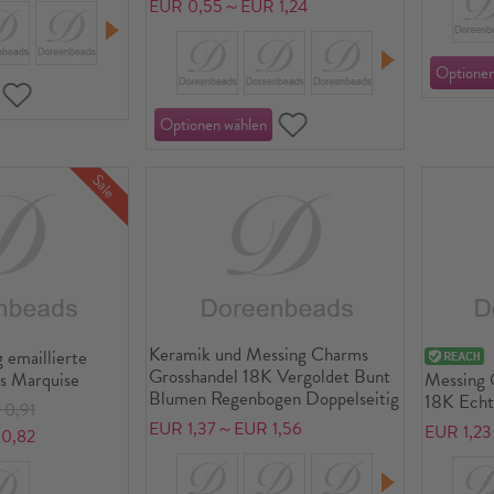
EUR 0,55～EUR 1,24
Sale
Keramik und Messing Charms
 emaillierte
Grosshandel 18K Vergoldet Bunt
ms Marquise
Messing
Blumen Regenbogen Doppelseitig
18K Echtg
0,91
Seester
EUR 1,37～EUR 1,56
EUR 1,2
0,82