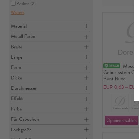
Andere
(2)
Weitere
Material
Metall Farbe
Breite
Länge
Messing
Form
Geburtsstein Ch
Dicke
Bunt Rund
EUR 0,63～EUR 
Durchmesser
Effekt
Farbe
Für Cabochon
Lochgröße