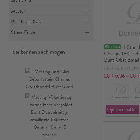
Marke Stil
Muster
Reach-konform
Strass Farbe
1 Stuec
Sie können auch mögen
Charms 18K Echtg
Bunt Obst Email
EUR 0,41～EUR 
EUR 0,36～EUR 