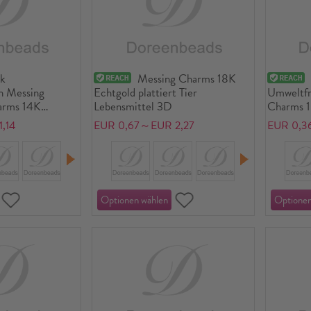
ck
Messing Charms 18K
h Messing
Echtgold plattiert Tier
Umweltfr
arms 14K
Lebensmittel 3D
Charms 1
rt Sternenstaub
,14
EUR 0,67～EUR 2,27
EUR 0,3