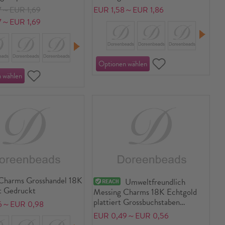
Emaille 20mm x 15mm
7～EUR 1,69
EUR 1,58～EUR 1,86
7～EUR 1,69
Charms Grosshandel 18K
Umweltfreundlich
t Gedruckt
Messing Charms 18K Echtgold
plattiert Grossbuchstaben
6～EUR 0,98
Message " A-Z "
EUR 0,49～EUR 0,56