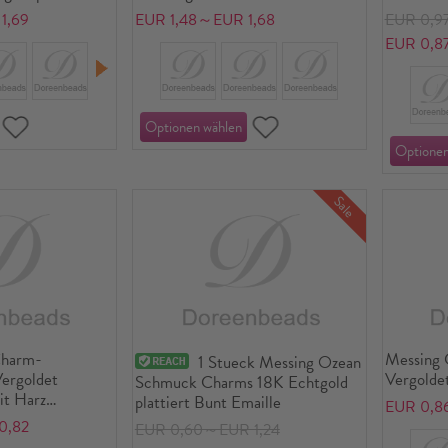
ave Klar
Echtgold plattiert Emaille Oval
1,69
EUR 1,48～EUR 1,68
EUR 0,9
Blumen Zum Oeffnen 27mm x
EUR 0,8
17mm
Sale
Charm-
Messing 
1 Stueck Messing Ozean
ergoldet
Vergolde
Schmuck Charms 18K Echtgold
it Harz
plattiert Bunt Emaille
EUR 0,8
m x 20mm
0,82
EUR 0,60～EUR 1,24