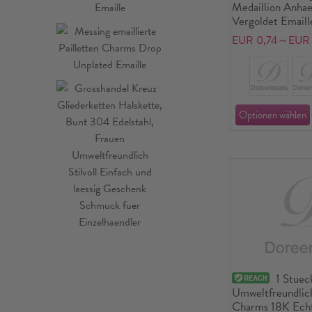
Medaillion Anha
Vergoldet Email
Acryl Imitat Perl
EUR 0,74～EUR 
1 Stuec
Umweltfreundlic
Charms 18K Echtg