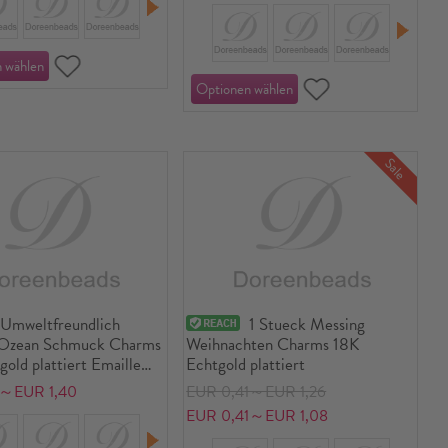
Sale
Umweltfreundlich
1 Stueck Messing
 Ozean Schmuck Charms
Weihnachten Charms 18K
old plattiert Emaille
Echtgold plattiert
ne 23mm x 18mm
3～EUR 1,40
EUR 0,41～EUR 1,26
EUR 0,41～EUR 1,08