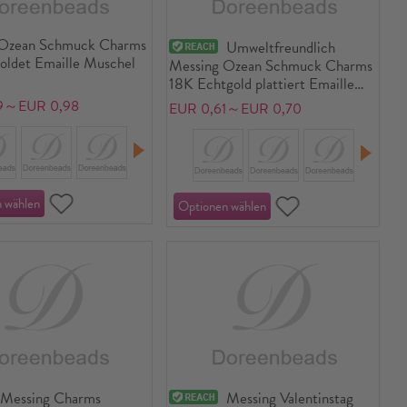
 Ozean Schmuck Charms
Umweltfreundlich
oldet Emaille Muschel
Messing Ozean Schmuck Charms
18K Echtgold plattiert Emaille
Fisch Perlmuttartig Klar
9～EUR 0,98
EUR 0,61～EUR 0,70
Kubischer Zirkon 19mm x 6mm
Messing Charms
Messing Valentinstag