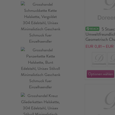
5 Stue
Umweltfreundlic
Geometrisch Ch
Echtgold plattie
EUR 0,81～EUR 1