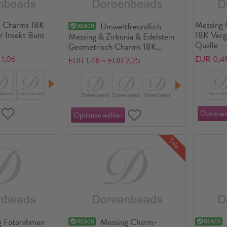
g Charms 18K
Messing
Umweltfreundlich
er Insekt Bunt
18K Verg
Messing & Zirkonia & Edelstein
Qualle
Geometrisch Charms 18K
Echtgold plattiert
1,06
EUR 0,4
EUR 1,48～EUR 2,25
Sale
g Fotorahmen
Messing Charm-