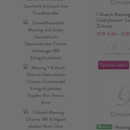
1 Stueck Messin
Gold plattiert Ti
Zirkonia
EUR 0,44～EUR 
Messin