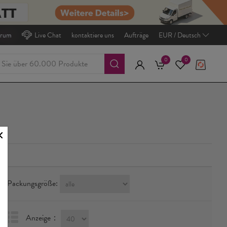
trum
Live Chat
kontaktiere uns
Aufträge
EUR / Deutsch
0
0
Packungsgröße:
Anzeige：