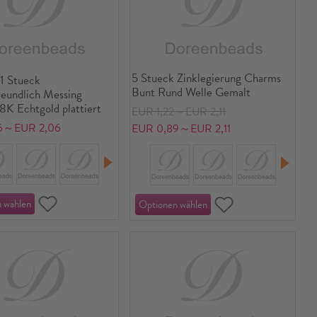
5 Stueck Zinklegierung Charms
1 Stueck
Bunt Rund Welle Gemalt
eundlich Messing
8K Echtgold plattiert
EUR 1,22～EUR 2,11
6～EUR 2,06
EUR 0,89～EUR 2,11