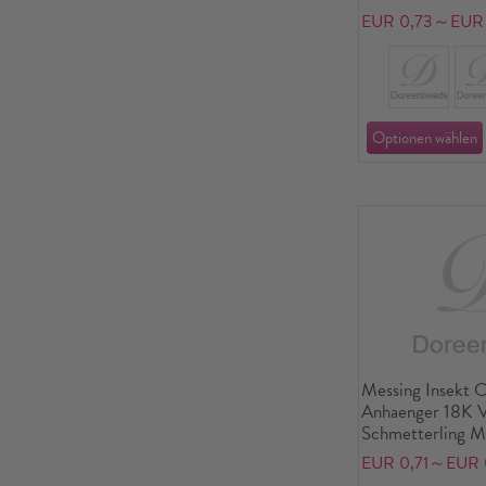
Message Micro P
EUR 0,73～EUR 
Zirkonia
Messing Insekt 
Anhaenger 18K V
Schmetterling M
Cabochons 24m
EUR 0,71～EUR 