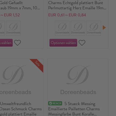
Gold Gefuellt
Charms Echtgold plattiert Bunt
taub 19mm x 7mm, 10
Perlmuttartig Herz Emaille 19mm
x 18mm, 1 Stueck
4～EUR 1,52
EUR 0,61～EUR 0,84
Sale
Umweltfreundlich
5 Stueck Messing
 Ozean Schmuck Charms
Emaillierte Pailletten Charms
old plattiert Emaille
Messingfarbe Bunt Koralle