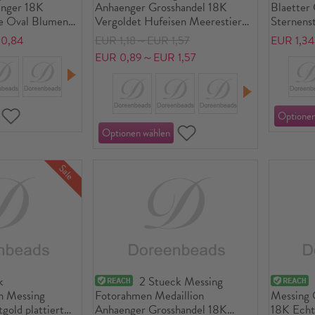
enger 18K
Anhaenger Grosshandel 18K
Blaetter 
le Oval Blumen
Vergoldet Hufeisen Meerestier
Sternens
e
Micro Pave Blau Kubischer Zirkon
Stueck
0,84
EUR 1,18～EUR 1,57
EUR 1,3
EUR 0,89～EUR 1,57
Sale
k
2 Stueck Messing
h Messing
Fotorahmen Medaillion
Messing
old plattiert
Anhaenger Grosshandel 18K
18K Echtg