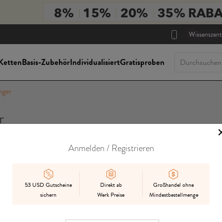
Wissenszen
Ketten
Basis-Zubehör
Individualisiert
Gratisproben
nger
r
Anmelden / Registrieren
Im Angebot
auf Lager
Gemischt
Vorbestellen
53 USD Gutscheine
Direkt ab
Großhandel ohne
sichern
Werk Preise
Mindestbestellmenge
ach:
bester Treffer
Datum hinzugefügt
Preis