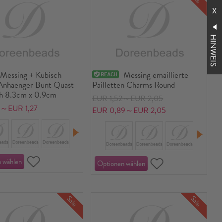
HINWEIS
Messing + Kubisch
Messing emaillierte
 Anhaenger Bunt Quast
Pailletten Charms Round
h 8.3cm x 0.9cm
EUR 1,52～EUR 2,05
9～EUR 1,27
EUR 0,89～EUR 2,05
Sale
Sale