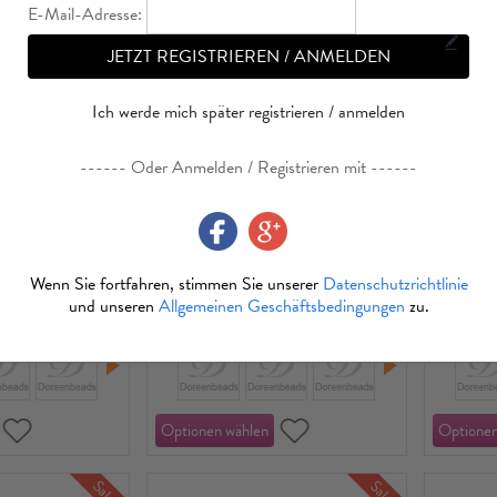
E-Mail-Adresse:
JETZT REGISTRIEREN / ANMELDEN
Sale
Ich werde mich später registrieren / anmelden
------ Oder Anmelden / Registrieren mit ------
 und Glas
Messing Valentinstag
arms Grosshandel
Charms Herz Vergoldet Bunt
Messing 
Doppelseitige emaillierte
Steckver
Wenn Sie fortfahren, stimmen Sie unserer
Datenschutzrichtlinie
Pailletten 10mm x 10mm, 5
Anhaenge
und unseren
Allgemeinen Geschäftsbedingungen
zu.
1,07
EUR 0,90～EUR 1,03
EUR 0,8
Stueck
Sale
Sale