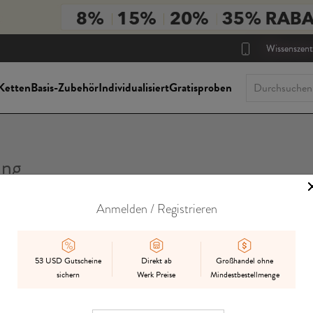
Wissenszen
Ketten
Basis-Zubehör
Individualisiert
Gratisproben
ung
Anmelden / Registrieren
Im Angebot
auf Lager
Gemischt
Vorbestellen
53 USD Gutscheine
Direkt ab
Großhandel ohne
sichern
Werk Preise
Mindestbestellmenge
ach:
bester Treffer
Datum hinzugefügt
Preis