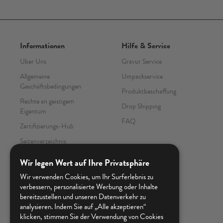
Informationen
Hilfe & Service
Uber Uns
Gravur Service
Allgemeine
Umpackservice
Geschäftsbedingungen
Produktbeschaffung
Rechte an geistigem
Drop Shipping
Eigentum
FAQ
Zertifizierungs-Hub
Seitenverzeichnis
Kontaktieren Sie uns
Wir legen Wert auf Ihre Privatsphäre
Wissenszentrum
Wir verwenden Cookies, um Ihr Surferlebnis zu
verbessern, personalisierte Werbung oder Inhalte
bereitzustellen und unseren Datenverkehr zu
analysieren. Indem Sie auf „Alle akzeptieren“
klicken, stimmen Sie der Verwendung von Cookies