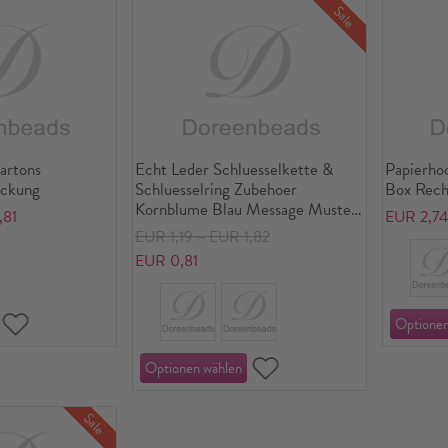
Sale
artons
Echt Leder Schluesselkette &
Papierhoc
ackung
Schluesselring Zubehoer
Box Rech
Kornblume Blau Message Muster
,81
EUR 2,7
" LOST WITHOUT YOU "
EUR 1,19～EUR 1,82
10.5cm x 2cm, 1 Stueck
EUR 0,81
Sale