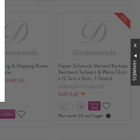
-55%
HINWEIS
cking & Shipping Boxes
Papier Schmuck Versand Kartons
Piece
Rechteck Schwarz & Weiss 13cm
x 12.5cm x 6cm , 1 Stueck
9～EUR 1,51
EUR 0,69～EUR 1,05
EUR 0,47
Nur noch 33 auf Lager
?