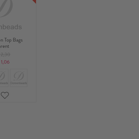
n Top Bags
arent
2,30
1,06