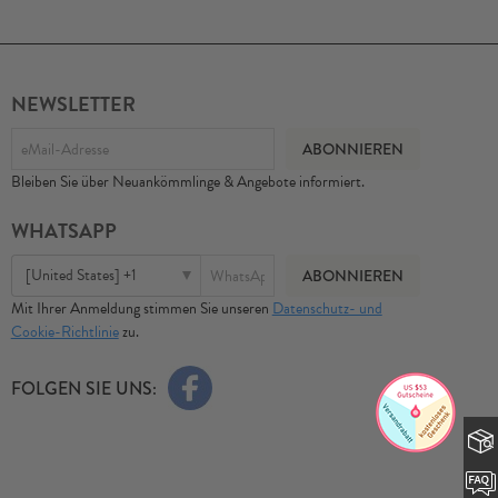
NEWSLETTER
Bleiben Sie über Neuankömmlinge & Angebote informiert.
WHATSAPP
[United States] +1
Mit Ihrer Anmeldung stimmen Sie unseren
Datenschutz- und
Cookie-Richtlinie
zu.
FOLGEN SIE UNS: