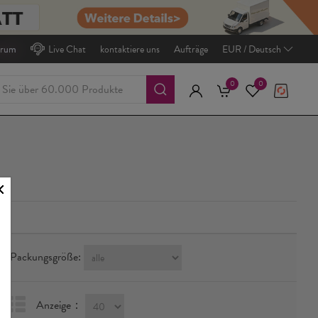
trum
Live Chat
kontaktiere uns
Aufträge
EUR / Deutsch
0
0
Packungsgröße:
Anzeige：