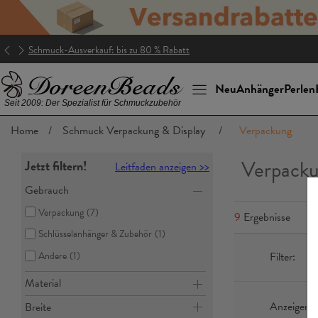
Schmuck-Ausverkauf: bis zu 80 % Rabatt
Neu
Anhänger
Perlen
Seit 2009: Der Spezialist für Schmuckzubehör
Home
/
Schmuck Verpackung & Display
/
Verpackung
Verpack
Jetzt filtern!
Leitfaden anzeigen >>
Gebrauch
Verpackung
(7)
9
Ergebnisse
Schlüsselanhänger & Zubehör
(1)
Filter:
Andere
(1)
Material
Anzeigen n
Breite