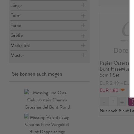
Länge
Form
Farbe
Größe
Marke Stil
Muster
Papier Ostertag 
Bunt HaseMuste
Sie können auch mögen
5cm 1 Set
EUR 2,49～EUR 
EUR 1,80
Nur noch 8 auf La